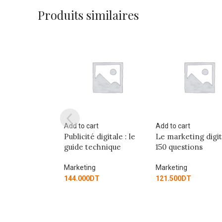
Produits similaires
 cart
Add to cart
Add to cart
ité digitale : le
Le marketing digital en
Marketing :
 technique
150 questions
l’indispensable
transition
environnementa
ting
Marketing
sociétale
00
DT
121.500
DT
Marketing
90.000
DT