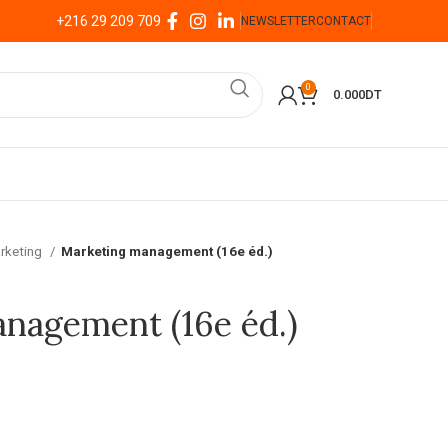
+216 29 209 709
NEWSLETTER
CONTACT
0
0.000
DT
rketing
Marketing management (16e éd.)
nagement (16e éd.)