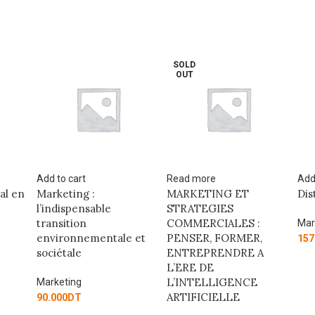
SOLD
OUT
Read more
Add to cart
R
MARKETING ET
Distribution 4.0
M
STRATEGIES
M
COMMERCIALES :
S
Marketing
le et
PENSER, FORMER,
D
157.500
DT
ENTREPRENDRE A
L’ERE DE
L’INTELLIGENCE
M
ARTIFICIELLE
9