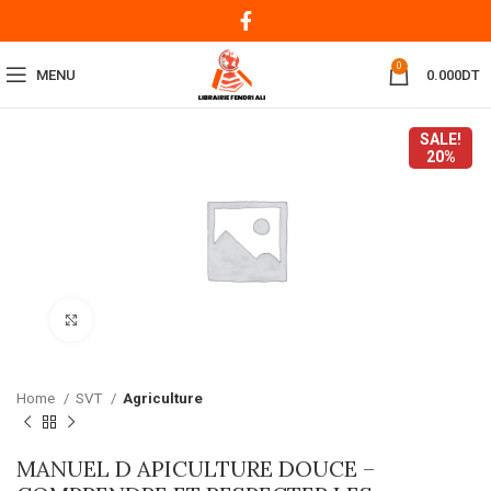
0
MENU
0.000
DT
SALE!
20%
Click to enlarge
Home
SVT
Agriculture
MANUEL D APICULTURE DOUCE –