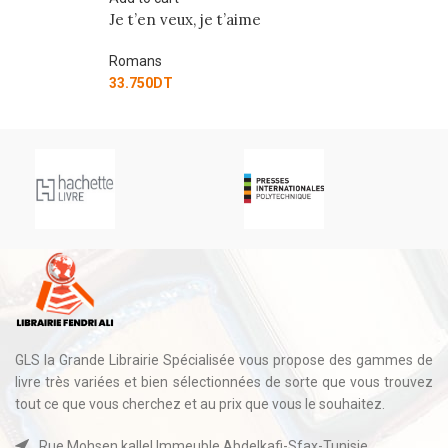
Je t’en veux, je t’aime
M
Romans
R
33.750
DT
42
GLS la Grande Librairie Spécialisée vous propose des gammes de
livre très variées et bien sélectionnées de sorte que vous trouvez
tout ce que vous cherchez et au prix que vous le souhaitez.
Rue Mohsen kallel Immeuble Abdelkafi-Sfax-Tunisie