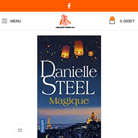
0
MENU
0.000
DT
Click to enlarge