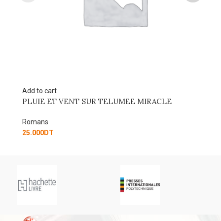
Add to cart
Re
PLUIE ET VENT SUR TELUMEE MIRACLE
M
Romans
R
25.000
DT
42