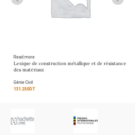
Read more
Re
Lexique de construction métallique et de résistance
C
des matériaux
D
Génie Civil
Gé
131.250
DT
18