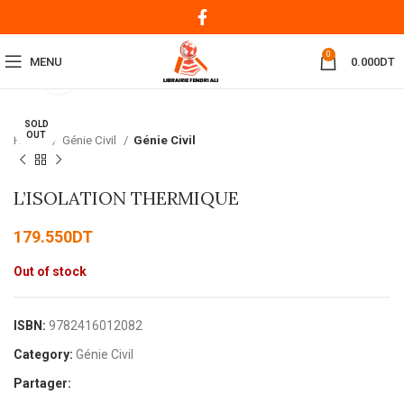
0
MENU
0.000
DT
Click to enlarge
SOLD
OUT
Home
Génie Civil
Génie Civil
L’ISOLATION THERMIQUE
179.550
DT
Out of stock
ISBN:
9782416012082
Category:
Génie Civil
Partager: