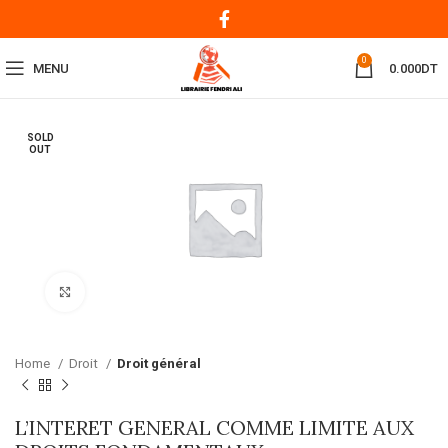
0
MENU
0.000
DT
SOLD
OUT
Click to enlarge
Home
Droit
Droit général
L’INTERET GENERAL COMME LIMITE AUX