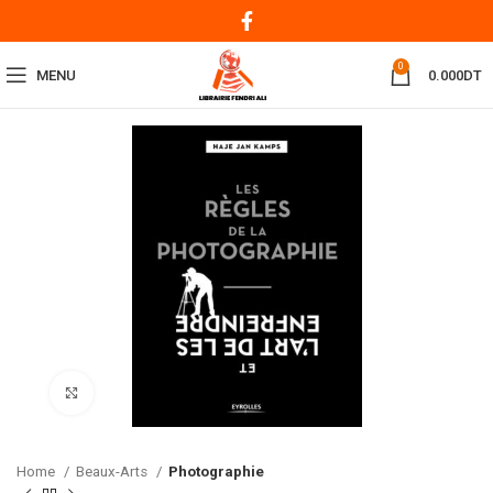
0
MENU
0.000
DT
Click to enlarge
Home
Beaux-Arts
Photographie