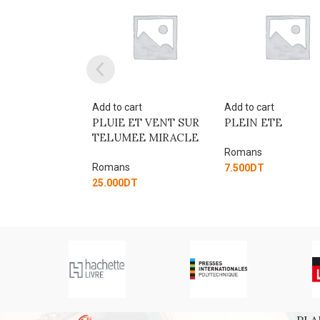
art
Add to cart
Add to cart
ET VENT SUR
PLEIN ETE
Je t’en veux, je t’a
EE MIRACLE
Romans
Romans
7.500
DT
33.750
DT
T
PLA