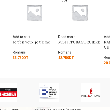
OUT
Read more
Add to cart
Add
ime
MOI TITUBA SORCIERE
RAMLA COEUR-DE-
LE
CITRON
DE
Romans
Romans
Ro
42.750
DT
20.000
DT
28.
N DU SITE
EVÉNEMENTS RÉCENTS