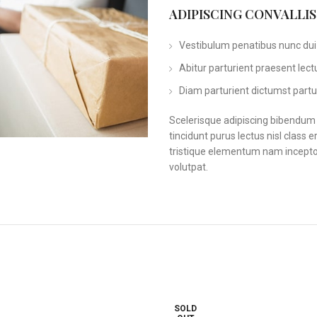
ADIPISCING CONVALLI
Vestibulum penatibus nunc dui 
Abitur parturient praesent lec
Diam parturient dictumst partur
Scelerisque adipiscing bibendum s
tincidunt purus lectus nisl clas
tristique elementum nam inceptos
volutpat.
SOLD