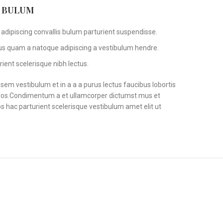
S BULUM
adipiscing convallis bulum parturient suspendisse.
tus quam a natoque adipiscing a vestibulum hendre.
ient scelerisque nibh lectus.
em vestibulum et in a a a purus lectus faucibus lobortis
s eros.Condimentum a et ullamcorper dictumst mus et
 hac parturient scelerisque vestibulum amet elit ut