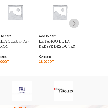
 to cart
Add to cart
Add to cart
 TANGO DE LA
LE JASMIN NOIR
GAIA AU POU
ESSE DES DUNES
MAGIQUE
Romans
mans
Romans
25.000
DT
000
DT
15.000
DT