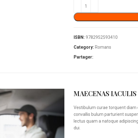
ISBN:
9782952593410
Category:
Romans
Partager:
MAECENAS IACULIS
Vestibulum curae torquent diam 
convallis bulum parturient suspen
lectus quam a natoque adipiscin
dui.