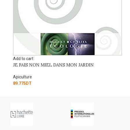
Add to cart
LE TRAIT
Apiculture
265.500
DT
d to cart
E FAIS NON MIEL DANS MON JARDIN
iculture
9.775
DT