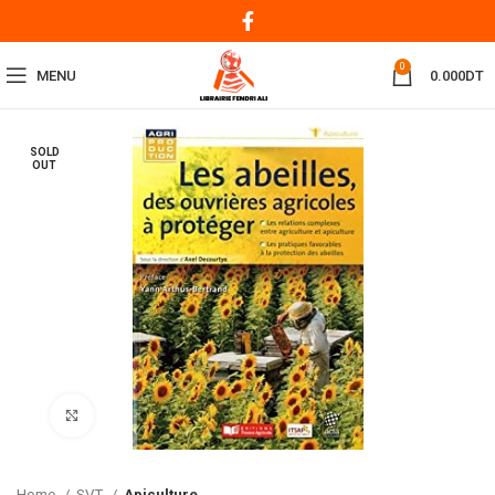
0
MENU
0.000
DT
SOLD
OUT
Click to enlarge
Home
SVT
Apiculture