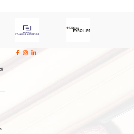
28
a
s