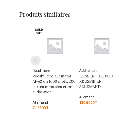
Produits similaires
re
Add to cart
Add to cart
aire allemand
L’ESSENTIEL POUR
LOGISCH! B2-C1
n 1000 mots, 200
REUSSIR EN
mentales et en
ALLEMAND
Allemand
vec
110.250
DT
Allemand
d
130.500
DT
T