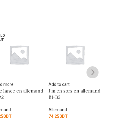
 to cart
Add to cart
Add to cart
’en sors en allemand
J’me perfectionne en
Parler en all
B2
allemand C1-C2
B1
emand
Allemand
Allemand
250
DT
74.250
DT
65.250
DT