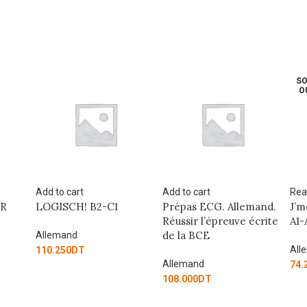
SOLD
OUT
Add to cart
Read more
Add
Prépas ECG. Allemand.
J’me lance en allemand
J’m
Réussir l’épreuve écrite
A1-A2
B1-
de la BCE
Allemand
All
Allemand
74.250
DT
74.
108.000
DT