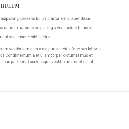
S BULUM
adipiscing convallis bulum parturient suspendisse.
tus quam a natoque adipiscing a vestibulum hendre.
ient scelerisque nibh lectus.
em vestibulum et in a a a purus lectus faucibus lobortis
s eros.Condimentum a et ullamcorper dictumst mus et
 hac parturient scelerisque vestibulum amet elit ut
NEW