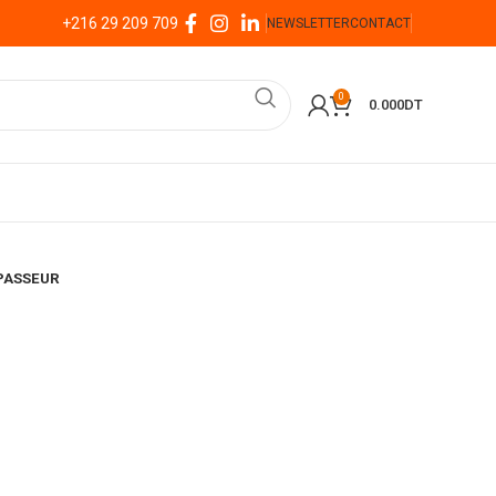
+216 29 209 709
NEWSLETTER
CONTACT
0
0.000
DT
 PASSEUR