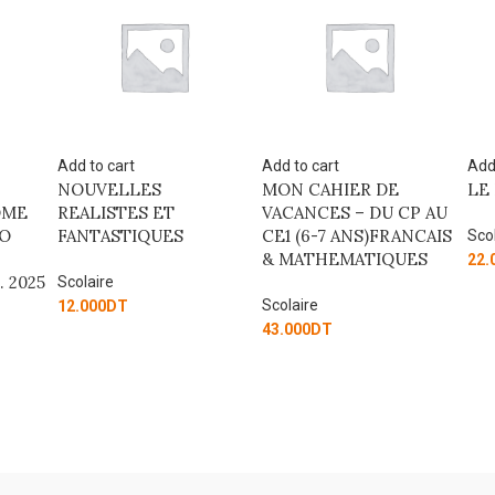
Add to cart
Add to cart
Add
MON CAHIER DE
LE LOUP EST REVENU !
MO
VACANCES – DU CP AU
VA
CE1 (6-7 ANS)FRANCAIS
AU 
Scolaire
& MATHEMATIQUES
AN
22.000
DT
MA
Scolaire
Sco
43.000
DT
43.