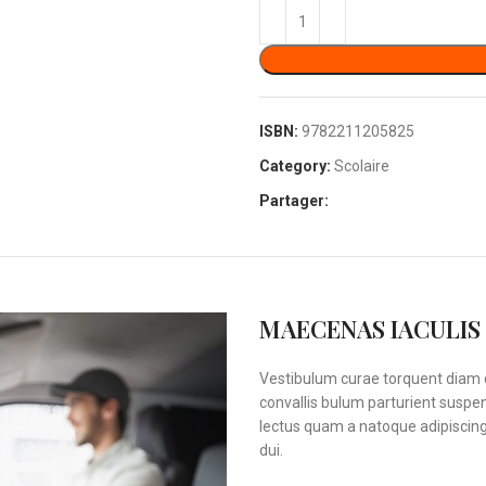
ISBN:
9782211205825
Category:
Scolaire
Partager:
MAECENAS IACULIS
Vestibulum curae torquent diam 
convallis bulum parturient suspen
lectus quam a natoque adipiscin
dui.