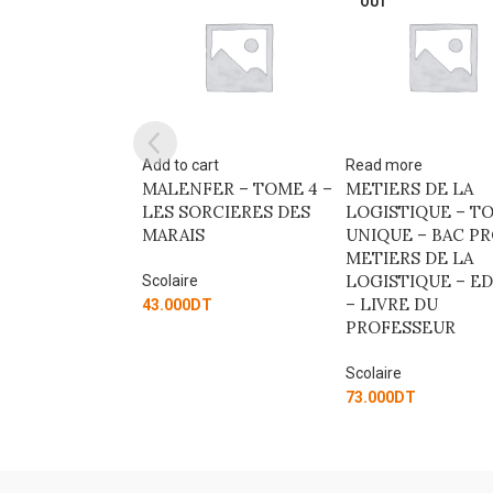
OUT
art
Read more
Add to cart
ER – TOME 4 –
METIERS DE LA
NOUVELLES
RCIERES DES
LOGISTIQUE – TOME
REALISTES ET
S
UNIQUE – BAC PRO
FANTASTIQUES
METIERS DE LA
LOGISTIQUE – ED. 2025
Scolaire
– LIVRE DU
T
12.000
DT
PROFESSEUR
Scolaire
73.000
DT