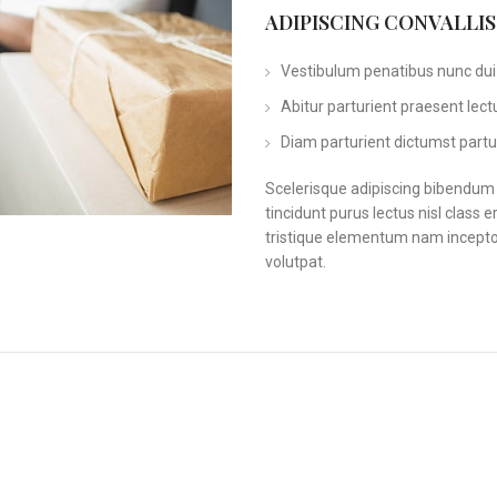
ADIPISCING CONVALLI
Vestibulum penatibus nunc dui 
Abitur parturient praesent lec
Diam parturient dictumst partur
Scelerisque adipiscing bibendum s
tincidunt purus lectus nisl clas
tristique elementum nam inceptos
volutpat.