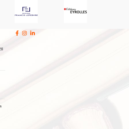
28
a
s