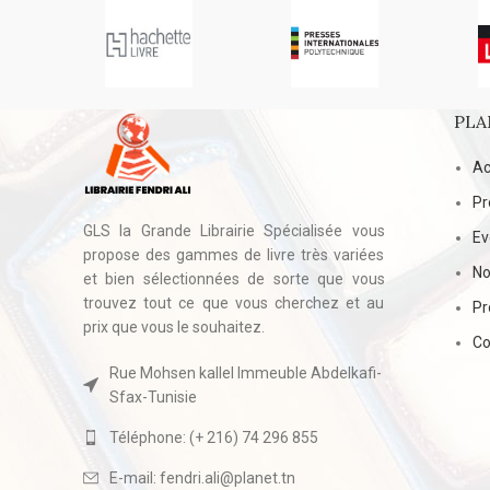
PLA
Ac
Pr
GLS la Grande Librairie Spécialisée vous
E
propose des gammes de livre très variées
No
et bien sélectionnées de sorte que vous
trouvez tout ce que vous cherchez et au
Pr
prix que vous le souhaitez.
Co
Rue Mohsen kallel Immeuble Abdelkafi-
Sfax-Tunisie
Téléphone: (+ 216) 74 296 855
E-mail: fendri.ali@planet.tn