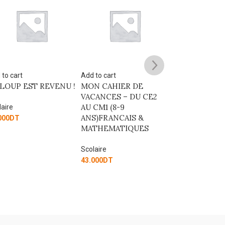
 to cart
Add to cart
N CAHIER DE
MON CAHIER DE
CANCES – DU CE2
VACANCES – DU CM1
CM1 (8-9
AU CM2 (9-10
Add to cart
S)FRANCAIS &
ANS)FRANCAIS &
MON CAHIER
THEMATIQUES
MATHEMATIQUES
VACANCES – 
CE2 (7-8 ANS
laire
Scolaire
& MATHEMAT
000
DT
43.000
DT
Scolaire
43.000
DT