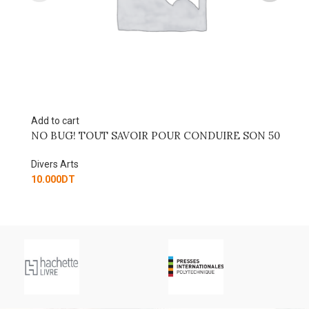
Add to cart
Ad
NO BUG! TOUT SAVOIR POUR CONDUIRE SON 50
L
Divers Arts
Di
10.000
DT
90