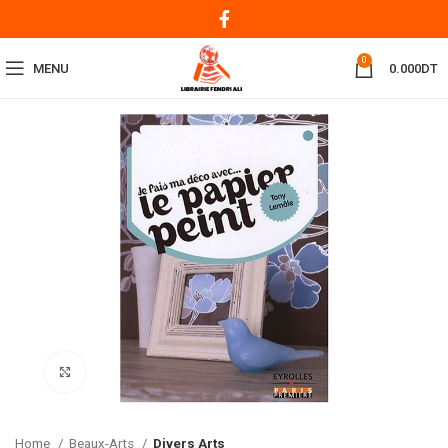
0
MENU
0.000
DT
Click to enlarge
Home
Beaux-Arts
Divers Arts