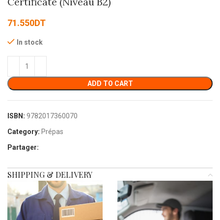
Certificate (Niveau B2)
71.550
DT
In stock
ADD TO CART
ISBN:
9782017360070
Category:
Prépas
Partager:
SHIPPING & DELIVERY