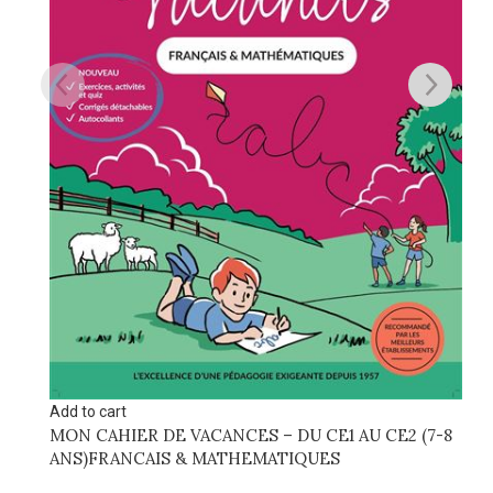
Add to cart
A
JOHN CHATTERTON DETECTIVE
M
(
Scolaire
S
22.000
DT
4
(7-8