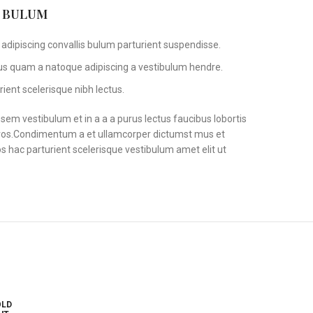
S BULUM
adipiscing convallis bulum parturient suspendisse.
tus quam a natoque adipiscing a vestibulum hendre.
ient scelerisque nibh lectus.
em vestibulum et in a a a purus lectus faucibus lobortis
s eros.Condimentum a et ullamcorper dictumst mus et
 hac parturient scelerisque vestibulum amet elit ut
OLD
SOLD