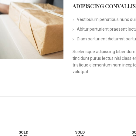
ADIPISCING CONVALLI
Vestibulum penatibus nunc dui 
Abitur parturient praesent lec
Diam parturient dictumst partur
Scelerisque adipiscing bibendum s
tincidunt purus lectus nisl clas
tristique elementum nam inceptos
volutpat.
SOLD
SOLD
S