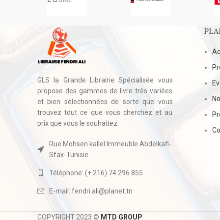
PLA
Ac
Pr
GLS la Grande Librairie Spécialisée vous
E
propose des gammes de livre très variées
No
et bien sélectionnées de sorte que vous
trouvez tout ce que vous cherchez et au
Pr
prix que vous le souhaitez.
Co
Rue Mohsen kallel Immeuble Abdelkafi-
Sfax-Tunisie
Téléphone: (+ 216) 74 296 855
E-mail: fendri.ali@planet.tn
COPYRIGHT 2023 ©
MTD GROUP