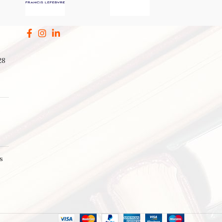
28
a
s