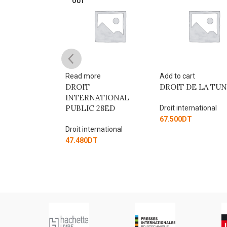
OUT
re
Read more
Add to cart
 HUMANITE ET
DROIT
DROIT DE LA TUN
ONNEMENT
INTERNATIONAL
PUBLIC 28ED
Droit international
ernational
67.500
DT
Droit international
00
DT
47.480
DT