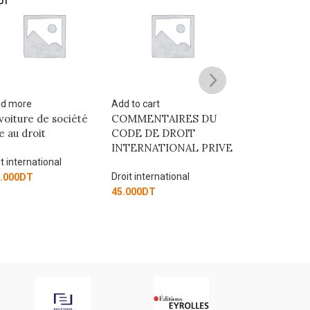
UT
OUT
d more
Add to cart
Read more
voiture de société
COMMENTAIRES DU
DROIT DES R
e au droit
CODE DE DROIT
INTERNATIO
INTERNATIONAL PRIVE
t international
Droit internation
Droit international
.000
DT
112.500
DT
45.000
DT