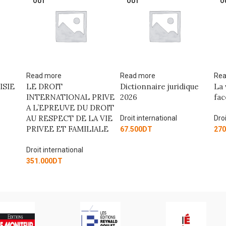
OUT
OUT
O
Read more
Read more
Rea
ISIE
LE DROIT
Dictionnaire juridique
La 
INTERNATIONAL PRIVE
2026
fac
A L’EPREUVE DU DROIT
AU RESPECT DE LA VIE
Droit international
Droi
PRIVEE ET FAMILIALE
67.500
DT
270
Droit international
351.000
DT