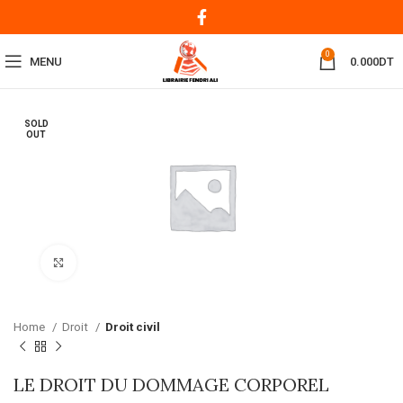
0
MENU
0.000
DT
SOLD
OUT
Click to enlarge
Home
Droit
Droit civil
LE DROIT DU DOMMAGE CORPOREL