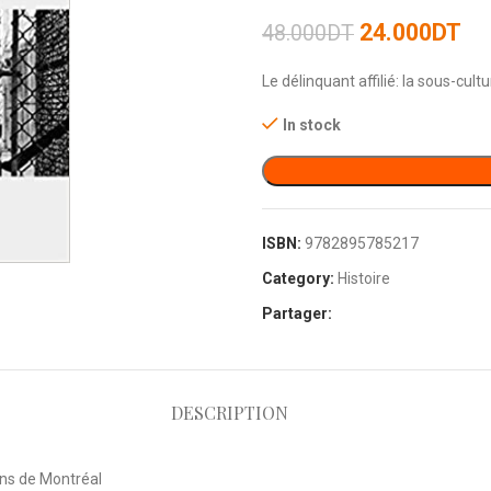
24.000
DT
48.000
DT
Le délinquant affilié: la sous-cul
In stock
ISBN:
9782895785217
Category:
Histoire
Partager:
DESCRIPTION
iens de Montréal