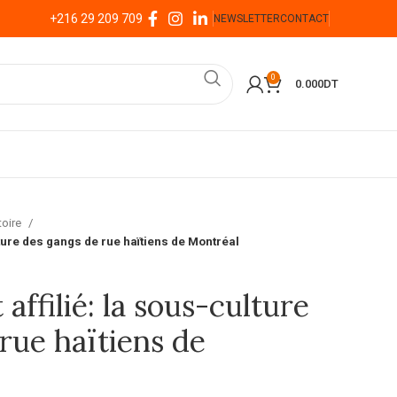
+216 29 209 709
NEWSLETTER
CONTACT
0
0.000
DT
toire
lture des gangs de rue haïtiens de Montréal
affilié: la sous-culture
rue haïtiens de