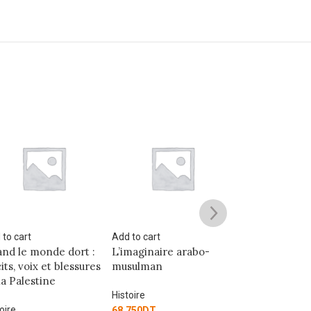
SOLD
OUT
 to cart
Add to cart
Read more
maginaire arabo-
على هامش الفتنة
قس رجالات بعد
sulman
الاستقلال
Histoire
oire
Histoire
7.000
DT
750
DT
35.000
DT