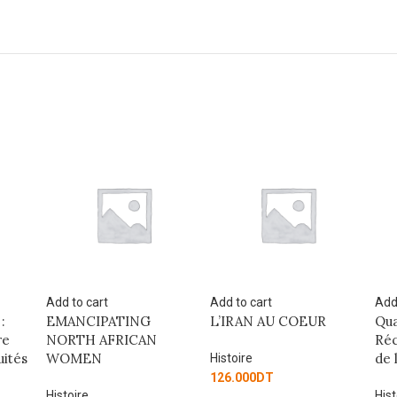
Add to cart
Add to cart
Add
L’IRAN AU COEUR
Quand le monde dort :
L’i
Récits, voix et blessures
mu
de la Palestine
Histoire
Hist
126.000
DT
Histoire
68.