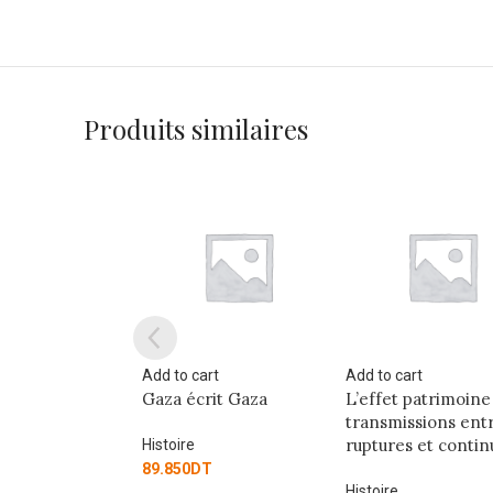
Produits similaires
art
Add to cart
Add to cart
rit Gaza
L’effet patrimoine :
EMANCIPATING
transmissions entre
NORTH AFRICAN
ruptures et continuités
WOMEN
T
Histoire
Histoire