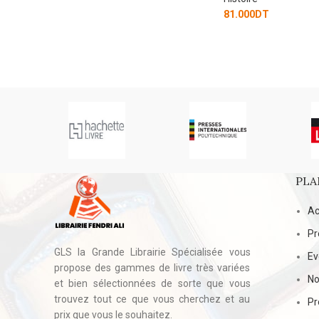
81.000
DT
30.000
DT
PLA
Ac
Pr
GLS la Grande Librairie Spécialisée vous
E
propose des gammes de livre très variées
No
et bien sélectionnées de sorte que vous
trouvez tout ce que vous cherchez et au
Pr
prix que vous le souhaitez.