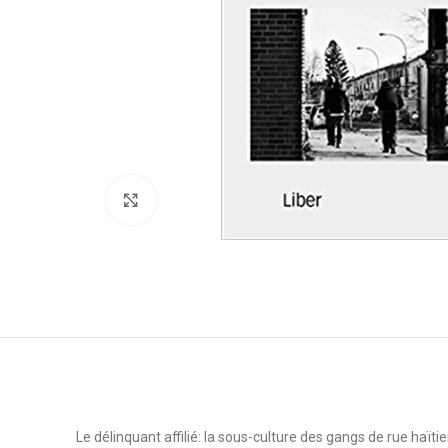
Click to enlarge
Le délinquant affilié: la sous-culture des gangs de rue haït