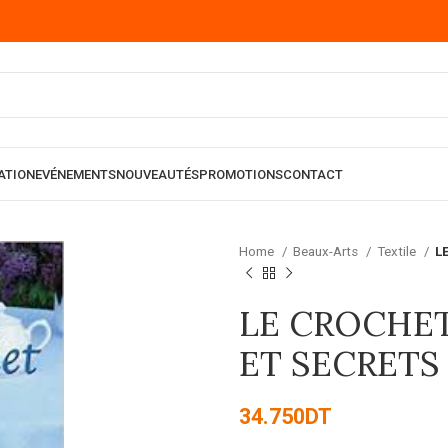
ATION
EVÉNEMENTS
NOUVEAUTÉS
PROMOTIONS
CONTACT
Home
Beaux-Arts
Textile
L
LE CROCHET
ET SECRETS
34.750
DT