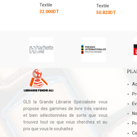
Textile
T
Textile
32.000
DT
50.820
DT
PLA
Ac
Pr
GLS la Grande Librairie Spécialisée vous
E
propose des gammes de livre très variées
No
et bien sélectionnées de sorte que vous
trouvez tout ce que vous cherchez et au
Pr
prix que vous le souhaitez.
Co