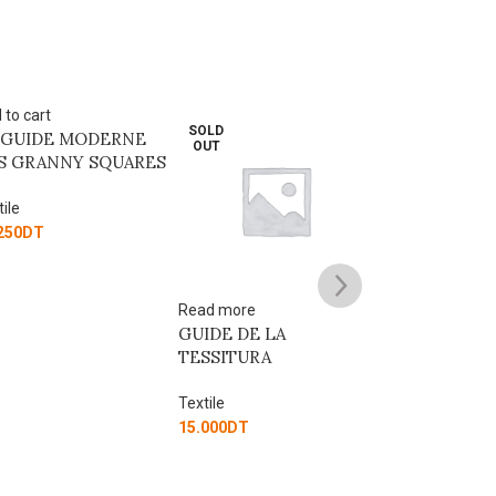
 to cart
SOLD
 GUIDE MODERNE
OUT
S GRANNY SQUARES
ile
250
DT
Read more
Add to cart
GUIDE DE LA
COUTURE FAC
TESSITURA
PRATIQUE
Textile
Textile
15.000
DT
10.000
DT