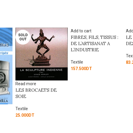
Add to cart
Add
SOLD
FIBRES, FILS, TISSUS :
LE
OUT
DE L’ARTISANAT A
DE
L’INDUSTRIE
Text
Textile
83.
157.500
DT
Read more
LES BROCAETS DE
SOIE
Textile
25.000
DT