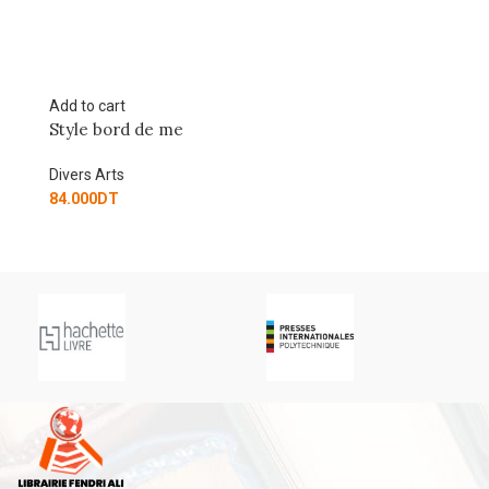
Add to cart
Ad
Style bord de me
ية
Divers Arts
Di
84.000
DT
45