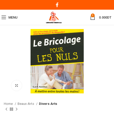
0
MENU
0.000
DT
Click to enlarge
Home
Beaux-Arts
Divers Arts