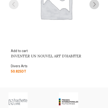
Add to cart
Ad
INVENTER UN NOUVEL ART D’HABITER
St
Divers Arts
Di
50.825
DT
84