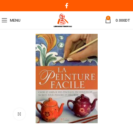
0
MENU
0.000
DT
Click to enlarge