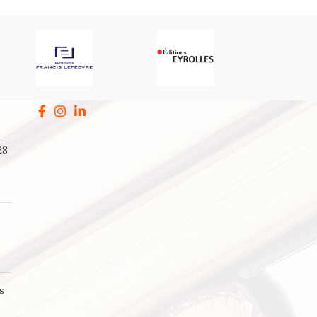
28
a
s