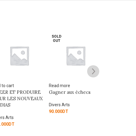
SOLD
OUT
 to cart
Read more
Add to cart
EER ET PRODUIRE
Gagner aux échecs
54 activités av
UR LES NOUVEAUX
carte micro:bi
DIAS
Divers Arts
Divers Arts
90.000
DT
ers Arts
67.500
DT
.000
DT