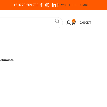
+216 29 209 709
NEWSLETTER
CONTACT
0
0.000
DT
lchimiste