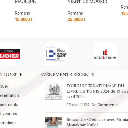
VIENT DE MOURIR
Romans
Ro
Romans
18.500
DT
7.5
25.000
DT
N DU SITE
EVÉNEMENTS RÉCENTS
FOIRE INTERNATIONALE DU
cueil
LIVRE DE TUNIS 2024 du 19 au 
ésentation
avril 2024
vénements
12 avril 2024
No Comments
uveautés
Rencontre-Dédicace avec Moni
omotions
Mouakhar Kallel