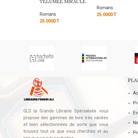
EE MIRACLE
MAGIQUE
Romans
Romans
25.000
DT
T
15.000
DT
PLA
Ac
Pr
GLS la Grande Librairie Spécialisée vous
E
propose des gammes de livre très variées
No
et bien sélectionnées de sorte que vous
trouvez tout ce que vous cherchez et au
Pr
prix que vous le souhaitez.