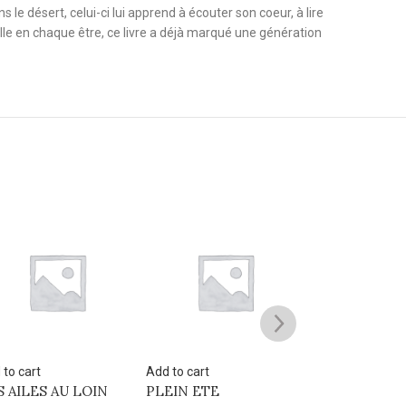
le désert, celui-ci lui apprend à écouter son coeur, à lire
ille en chaque être, ce livre a déjà marqué une génération
SOLD
OUT
 to cart
Add to cart
Read more
EIN ETE
Je t’en veux, je t’aime
MOI TITUBA 