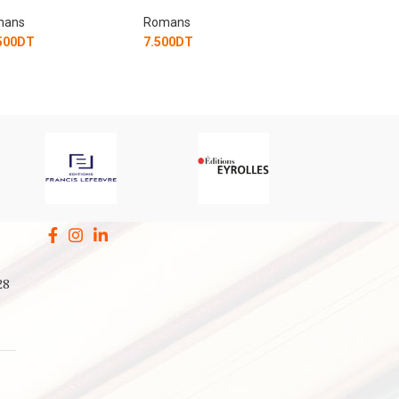
mans
Romans
Romans
00
DT
33.750
DT
42.750
DT
28
a