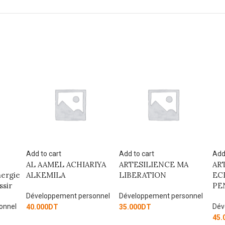
Add to cart
Add to cart
Add
IYA
ARTESILIENCE MA
ARTESILIENCE LES
AR
LIBERATION
ECLATS DE MES
LI
PENSEES
onnel
Développement personnel
Dév
Développement personnel
35.000
DT
12.
45.000
DT