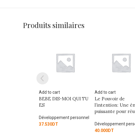
Produits similaires
art
Add to cart
Add to cart
IS-MOI QUI TU
Le Pouvoir de
AL AAMEL ACHIAR
l’intention: Une énergie
ALKEMILA
puissante pour réussir
pement personnel
Développement pers
Développement personnel
T
40.000
DT
40.000
DT