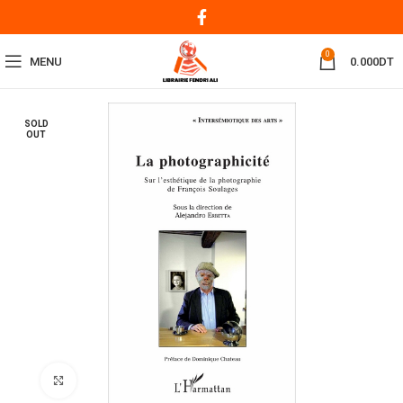
0
MENU
0.000
DT
SOLD
OUT
Click to enlarge