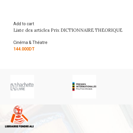
Add to cart
ORIQUE
L’ECONOMIE DU CINEMA EN 50 FICHES – 7E ED
Cinéma & Théatre
62.550
DT