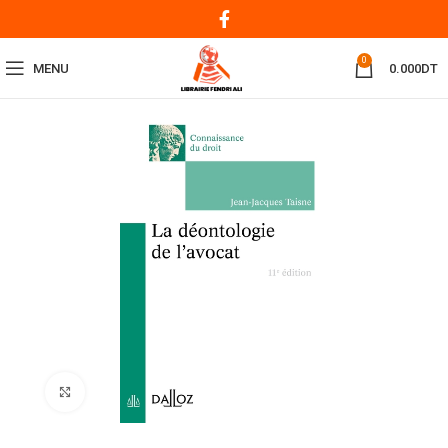
0
MENU
0.000
DT
Click to enlarge