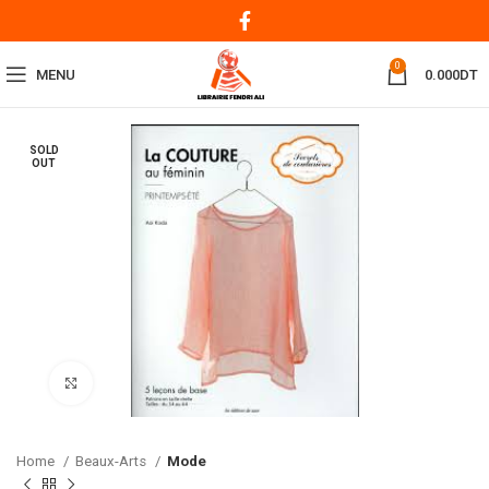
0
MENU
0.000
DT
SOLD
OUT
Click to enlarge
Home
Beaux-Arts
Mode