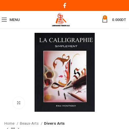
0
MENU
0.000
DT
Click to enlarge
Home
Beaux-Arts
Divers Arts