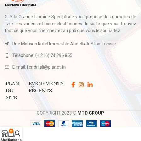
GLS la Grande Librairie Spécialisée vous propose des gammes de
livre très variées et bien sélectionnées de sorte que vous trouvez
tout ce que vous cherchez et au prix que vous le souhaitez.
Rue Mohsen kallel Immeuble Abdelkafi-Sfax-Tunisie
Téléphone: (+ 216) 74 296 855
E-mail: fendri.ali@planet.tn
PLAN
EVÉNEMENTS
DU
RÉCENTS
SITE
COPYRIGHT 2023 ©
MTD GROUP
0
Shop
My account
Cart