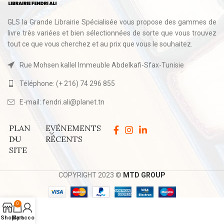
GLS la Grande Librairie Spécialisée vous propose des gammes de
livre très variées et bien sélectionnées de sorte que vous trouvez
tout ce que vous cherchez et au prix que vous le souhaitez.
Rue Mohsen kallel Immeuble Abdelkafi-Sfax-Tunisie
Téléphone: (+ 216) 74 296 855
E-mail: fendri.ali@planet.tn
PLAN
EVÉNEMENTS
DU
RÉCENTS
SITE
COPYRIGHT 2023 ©
MTD GROUP
0
Shop
My account
Cart