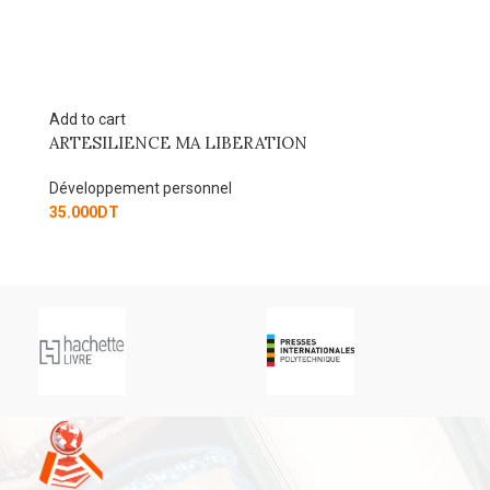
Add to cart
Ad
ARTESILIENCE MA LIBERATION
A
Développement personnel
Dé
35.000
DT
45