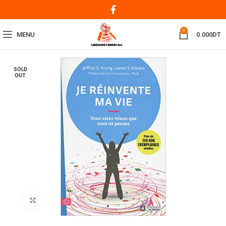
0
MENU
0.000
DT
SOLD
OUT
Click to enlarge