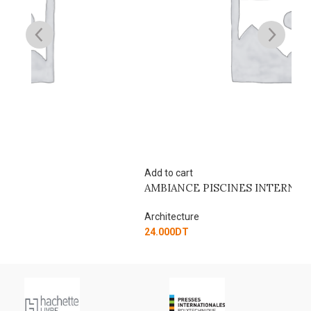
Add to cart
Ad
AMBIANCE PISCINES INTERNATIONAL
M
Architecture
Ar
24.000
DT
50