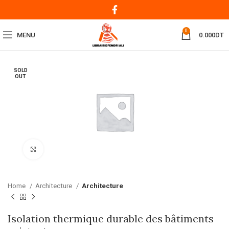
0
MENU
0.000
DT
SOLD
OUT
Click to enlarge
Home
Architecture
Architecture
Isolation thermique durable des bâtiments