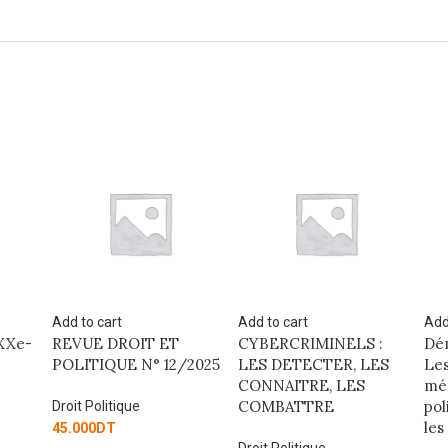
Add to cart
Add to cart
Add
 XXe-
REVUE DROIT ET
CYBERCRIMINELS :
Dém
POLITIQUE N° 12/2025
LES DETECTER, LES
Les
CONNAITRE, LES
még
COMBATTRE
pol
Droit Politique
les
45.000
DT
Droit Politique