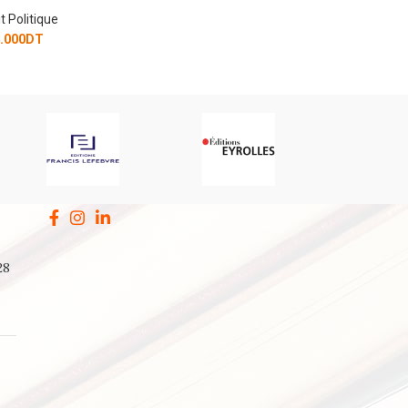
t Politique
.000
DT
28
a