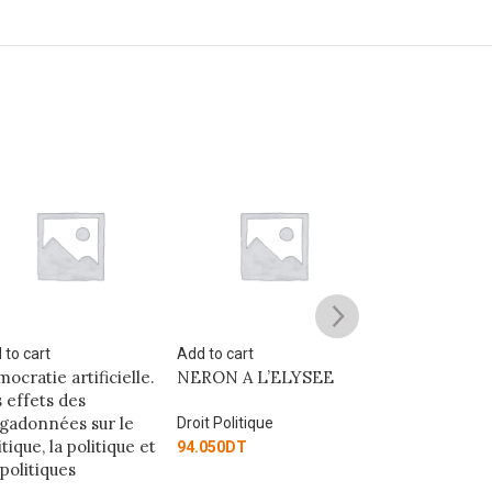
 to cart
Add to cart
Add to cart
ocratie artificielle.
NERON A L’ELYSEE
Droit de l’Uni
 effets des
européenne
adonnées sur le
Droit Politique
itique, la politique et
Droit Politique
94.050
DT
 politiques
171.000
DT