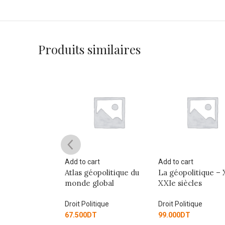
Produits similaires
art
Add to cart
Add to cart
tion à l’analyse
Atlas géopolitique du
La géopolitique –
itiques publiques
monde global
XXIe siècles
agement
Droit Politique
Droit Politique
itique
67.500
DT
99.000
DT