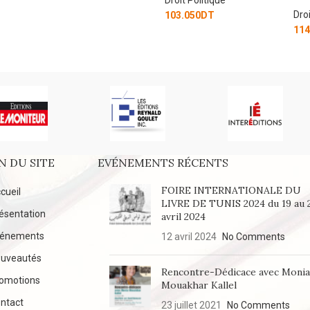
Droi
103.050
DT
114
N DU SITE
EVÉNEMENTS RÉCENTS
FOIRE INTERNATIONALE DU
cueil
LIVRE DE TUNIS 2024 du 19 au 
ésentation
avril 2024
vénements
12 avril 2024
No Comments
uveautés
Rencontre-Dédicace avec Moni
omotions
Mouakhar Kallel
ntact
23 juillet 2021
No Comments