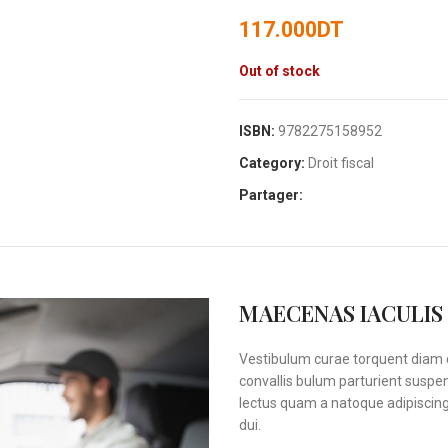
117.000
DT
Out of stock
ISBN:
9782275158952
Category:
Droit fiscal
Partager:
MAECENAS IACULIS
Vestibulum curae torquent diam 
convallis bulum parturient suspen
lectus quam a natoque adipiscin
dui.