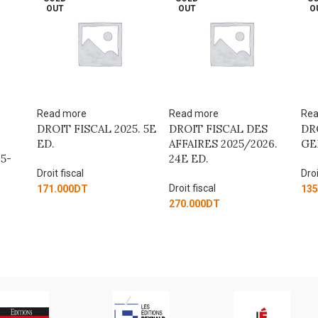
OUT
OUT
O
Read more
Read more
Rea
DROIT FISCAL 2025. 5E
DROIT FISCAL DES
DR
ED.
AFFAIRES 2025/2026.
GE
5-
24E ED.
Droit fiscal
Droi
Droit fiscal
171.000
DT
135
270.000
DT