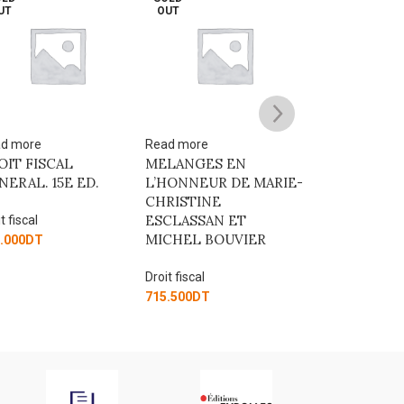
UT
OUT
OUT
d more
Read more
Read more
OIT FISCAL
MELANGES EN
Transparence
NERAL. 15E ED.
L’HONNEUR DE MARIE-
translucidité 
CHRISTINE
sociétés en dro
ESCLASSAN ET
international
t fiscal
MICHEL BOUVIER
.000
DT
Droit fiscal
Droit fiscal
337.500
DT
715.500
DT