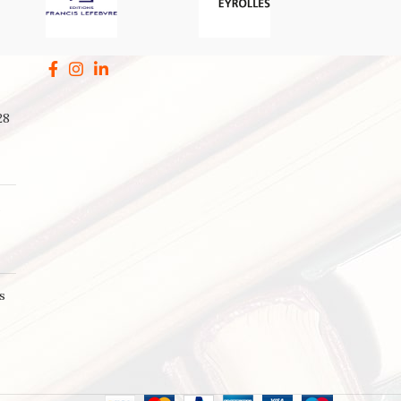
28
a
s