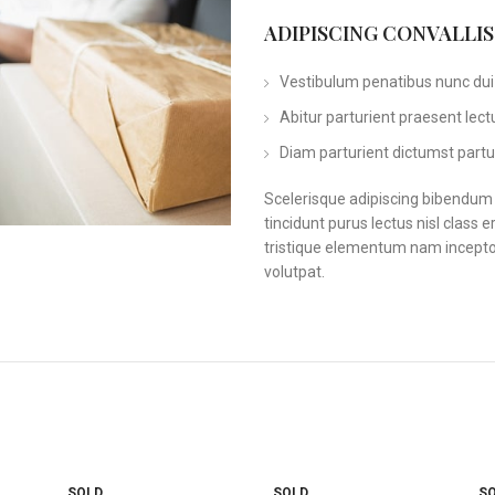
ADIPISCING CONVALLI
Vestibulum penatibus nunc dui 
Abitur parturient praesent lec
Diam parturient dictumst partur
Scelerisque adipiscing bibendum s
tincidunt purus lectus nisl clas
tristique elementum nam inceptos
volutpat.
SOLD
SOLD
S