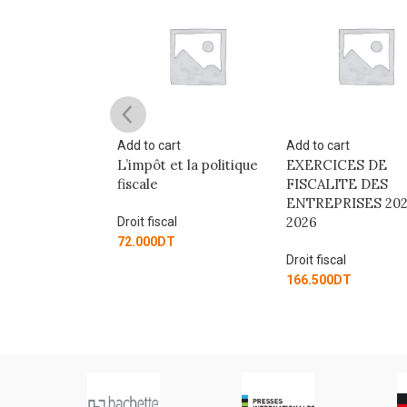
re
Add to cart
Add to cart
ITE DE
L’impôt et la politique
EXERCICES DE
VATION
fiscale
FISCALITE DES
ENTREPRISES 202
2026
al
Droit fiscal
DT
72.000
DT
Droit fiscal
166.500
DT