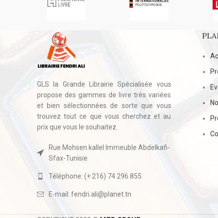
PLA
Ac
Pr
GLS la Grande Librairie Spécialisée vous
E
propose des gammes de livre très variées
No
et bien sélectionnées de sorte que vous
trouvez tout ce que vous cherchez et au
Pr
prix que vous le souhaitez.
Co
Rue Mohsen kallel Immeuble Abdelkafi-
Sfax-Tunisie
Téléphone: (+ 216) 74 296 855
E-mail: fendri.ali@planet.tn