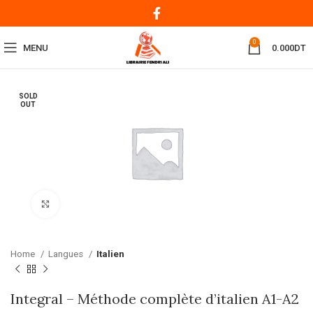
0
MENU
0.000
DT
SOLD
OUT
Click to enlarge
Home
Langues
Italien
Integral – Méthode complète d’italien A1-A2