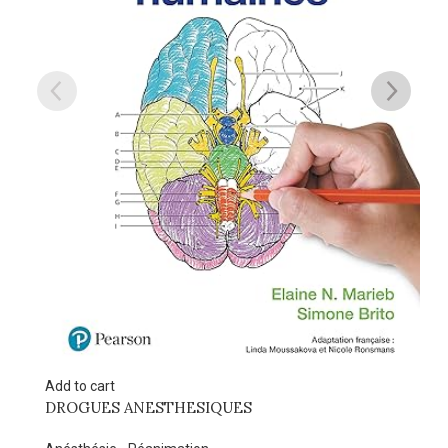
Add to cart
Anesthésie pédiatrique
Anésthésie - Réanimation
270.000
DT