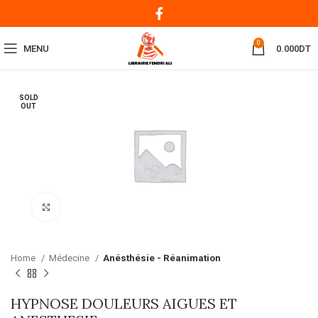
0
MENU
0.000
DT
SOLD
OUT
Click to enlarge
Home
Médecine
Anésthésie - Réanimation
HYPNOSE DOULEURS AIGUES ET