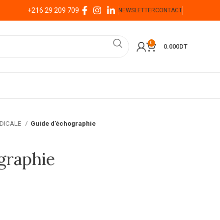
+216 29 209 709
NEWSLETTER
CONTACT
0
0.000
DT
EDICALE
Guide d’échographie
graphie