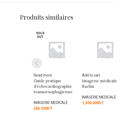
Produits similaires
SOLD
OUT
re
Add to cart
Read more
ratique
Imagerie médicale :
GUIDE DES
ardiographie
Rachis
TECHNOLOGIES 
esophagienne
L’IMAGERIE MED
IMAGERIE MEDICALE
E MEDICALE
IMAGERIE MEDICALE
1,300.000
DT
DT
315.000
DT