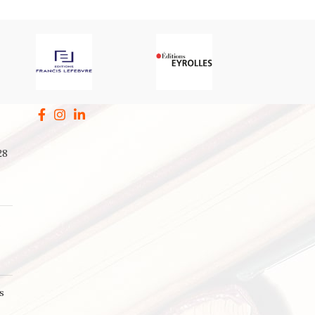
28
a
s