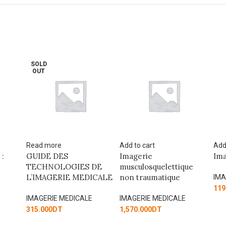
S
O
Add to cart
Add to cart
Rea
Imagerie
Imagerie médicale
IM
DE
musculosquelettique
MU
ICALE
non traumatique
QU
IMAGERIE MEDICALE
119.250
DT
IMAGERIE MEDICALE
IMA
1,570.000
DT
1,2