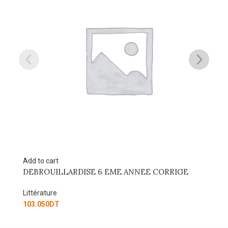
Add to cart
Ad
BLED CULTURE GEGERALE
C
Littérature
Li
35.250
DT
6.