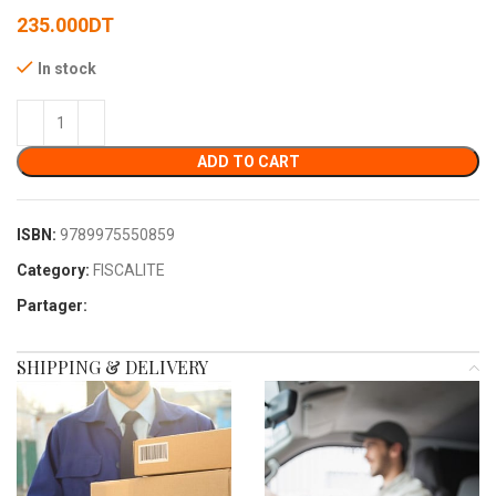
235.000
DT
In stock
ADD TO CART
ISBN:
9789975550859
Category:
FISCALITE
Partager:
SHIPPING & DELIVERY