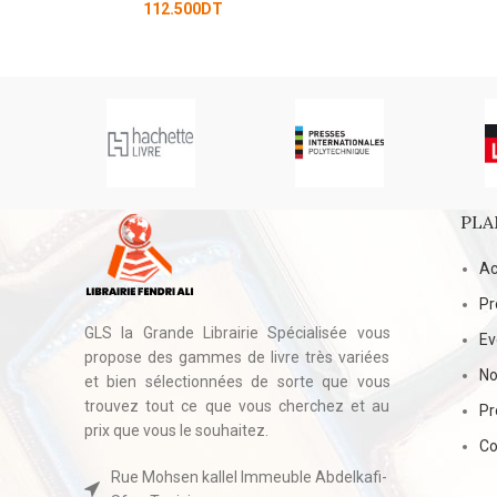
0
DT
PLA
Ac
Pr
GLS la Grande Librairie Spécialisée vous
E
propose des gammes de livre très variées
No
et bien sélectionnées de sorte que vous
trouvez tout ce que vous cherchez et au
Pr
prix que vous le souhaitez.
Co
Rue Mohsen kallel Immeuble Abdelkafi-