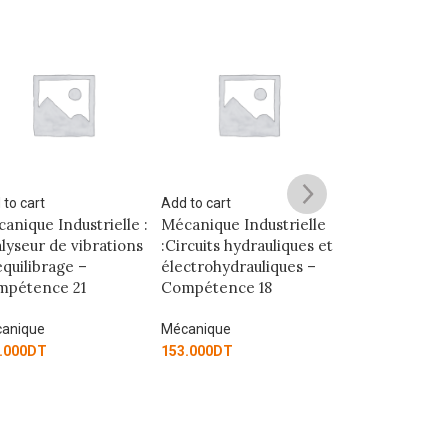
d to cart
Add to cart
Add to cart
canique Industrielle
Mécanique Industrielle :
Mécanique In
ircuits hydrauliques et
Circuits pneumatiques
Arbres, roul
ectrohydrauliques –
et électropneumatiques
paliers et co
ompétence 18
-Compétence 17
Compétence
canique
Mécanique
Mécanique
3.000
DT
129.000
DT
141.000
DT