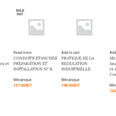
Add to cart
Add to cart
Ad
NCHES
PRATIQUE DE LA
Mécanique Industrielle :
Mé
T
REGULATION
Analyseur de vibrations
:C
° 11
INDUSTRIELLE
et équilibrage –
él
Compétence 21
C
Mécanique
Mécanique
Mé
198.000
DT
126.000
DT
15