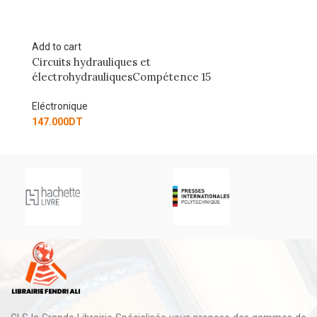
Add to cart
Ad
Circuits hydrauliques et
Di
électrohydrauliquesCompétence 15
Co
Eléctronique
El
147.000
DT
11