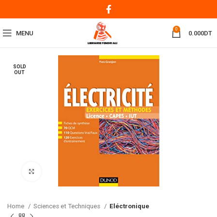
0
MENU
0.000
DT
SOLD
OUT
Click to enlarge
Home
Sciences et Techniques
Eléctronique