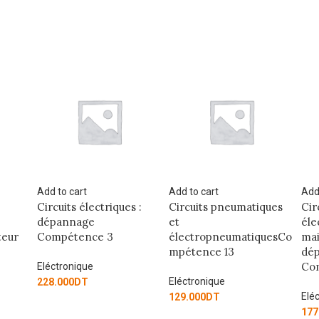
Add to cart
Add to cart
Add
s :
Circuits pneumatiques
Circuits moteurs
Éle
et
électriques :
pui
électropneumatiquesCo
maintenance et
Con
mpétence 13
dépannage -
co
Compétence 14
app
ind
Eléctronique
Eléctronique
129.000
DT
Elé
177.000
DT