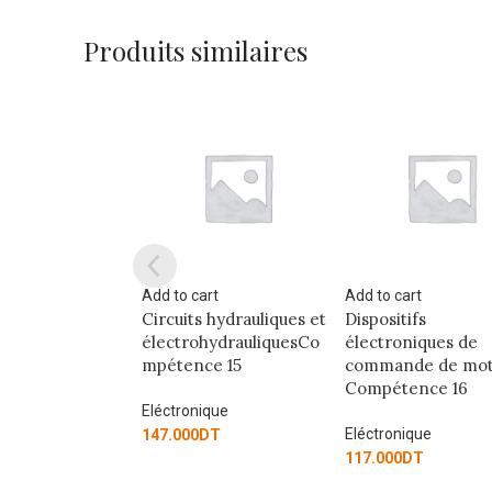
Produits similaires
art
Add to cart
Add to cart
 hydrauliques et
Dispositifs
Circuits électrique
hydrauliquesCo
électroniques de
dépannage
ce 15
commande de moteur
Compétence 3
Compétence 16
ique
Eléctronique
Eléctronique
DT
228.000
DT
117.000
DT