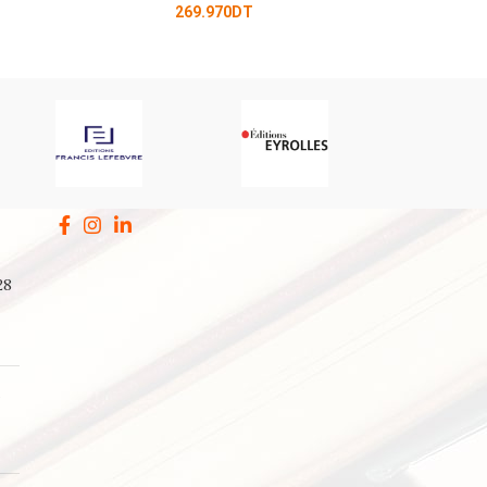
.970
DT
28
a