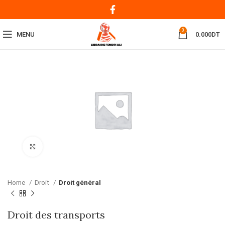
0
MENU
0.000
DT
Click to enlarge
Home
Droit
Droit général
Droit des transports