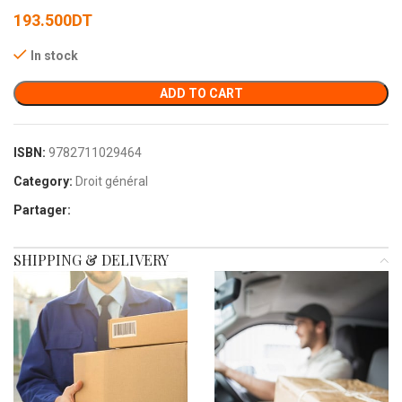
193.500
DT
In stock
ADD TO CART
ISBN:
9782711029464
Category:
Droit général
Partager:
SHIPPING & DELIVERY