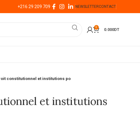
+216 29 209 709
NEWSLETTER
CONTACT
0
0.000
DT
oit constitutionnel et institutions po
tionnel et institutions