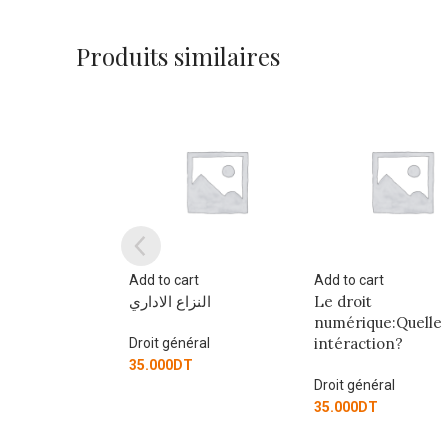
Produits similaires
art
Add to cart
Add to cart
النزا
Le droit
La médiation man
numérique:Quelle
l’avocat
intéraction?
éral
Droit général
T
Droit général
12.000
DT
35.000
DT