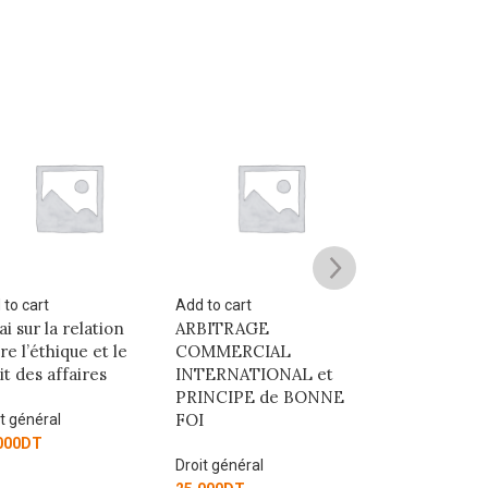
 to cart
Add to cart
Add to cart
BITRAGE
la récusation de l’arbitre
القانون الجنائي
MMERCIAL
العام
TERNATIONAL et
Droit général
INCIPE de BONNE
Droit général
30.000
DT
I
60.000
DT
it général