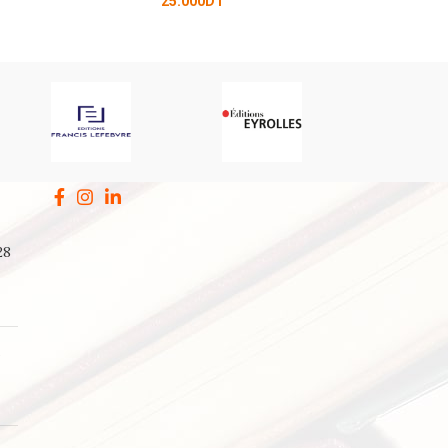
000
DT
28
a