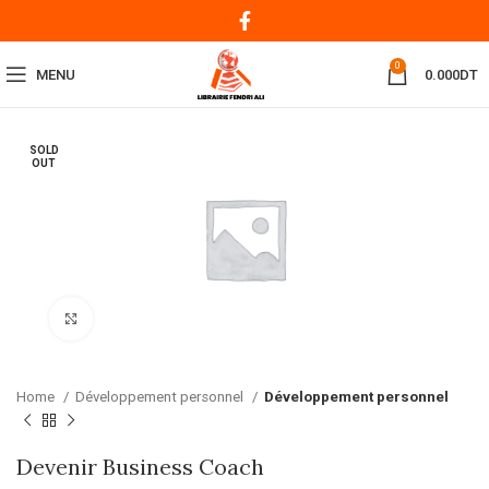
0
MENU
0.000
DT
SOLD
OUT
Click to enlarge
Home
Développement personnel
Développement personnel
Devenir Business Coach