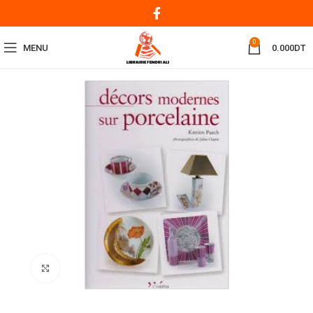
0
MENU
0.000
DT
Click to enlarge