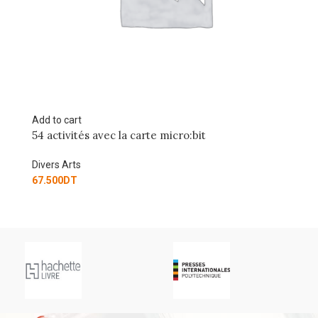
Add to cart
Ad
54 activités avec la carte micro:bit
Es
Divers Arts
Di
67.500
DT
10