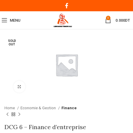
0
MENU
0.000
DT
SOLD
OUT
Click to enlarge
Home
Economie & Gestion
Finance
DCG 6 – Finance d’entreprise