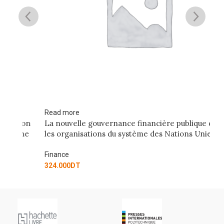
Read more
Ad
ion
La nouvelle gouvernance financière publique dans
L’
ne
les organisations du système des Nations Unies
Fi
Finance
17
324.000
DT