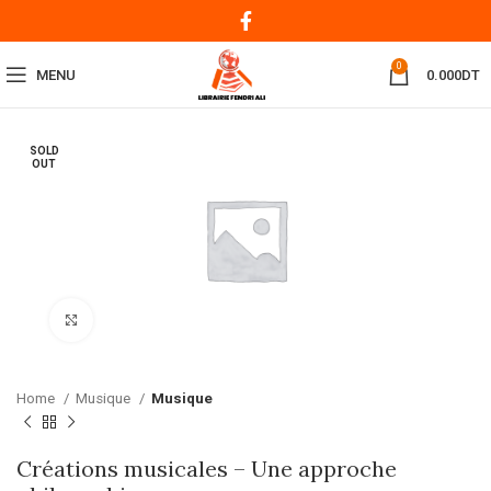
0
MENU
0.000
DT
SOLD
OUT
Click to enlarge
Home
Musique
Musique
Créations musicales – Une approche