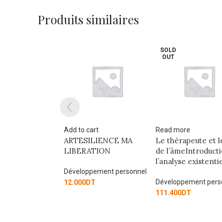
Produits similaires
SOLD
OUT
art
Read more
Add to cart
LIENCE MA
Le thérapeute et le soin
LA SAGA D’AUREN
ATION
de l’âmeIntroduction à
TOME 2
l’analyse existentielle
pement personnel
Développement pers
Développement personnel
T
42.275
DT
111.400
DT