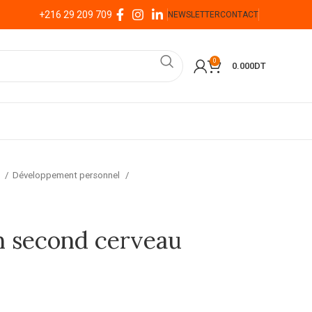
+216 29 209 709
NEWSLETTER
CONTACT
0
0.000
DT
l
Développement personnel
n second cerveau