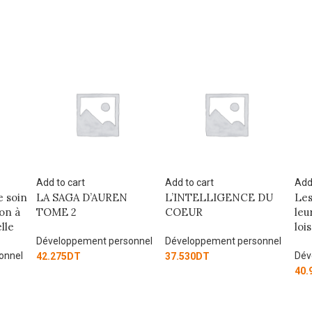
Add to cart
Add to cart
Add
L’INTELLIGENCE DU
Les couples heureux ont
BE
COEUR
leurs secrets: Les sept
ES
lois de la réussite
onnel
Développement personnel
Dév
Développement personnel
37.530
DT
37.
40.900
DT