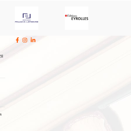
28
a
s