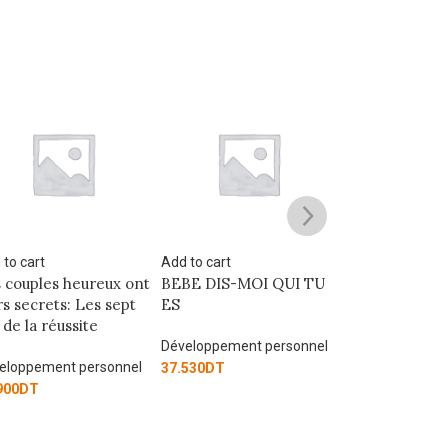
 to cart
Add to cart
Add to cart
BE DIS-MOI QUI TU
Le Pouvoir de
AL AAMEL AC
l’intention: Une énergie
ALKEMILA
puissante pour réussir
eloppement personnel
Développement
Développement personnel
530
DT
40.000
DT
40.000
DT