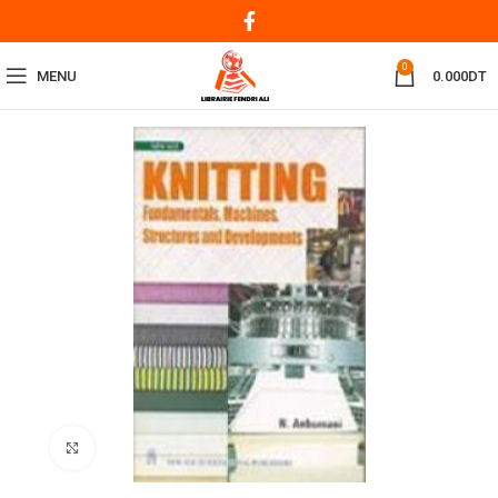
0
MENU
0.000
DT
Click to enlarge