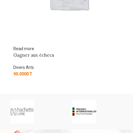
Read more
Ad
Gagner aux échecs
54
Divers Arts
Di
90.000
DT
67