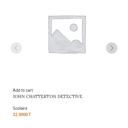
Add to cart
MON CAHIER DE VACANCES – DU CM2 A LA 6EM
(10-11 ANS)FRANCAIS & MATHEMATIQUES
Scolaire
43.000
DT