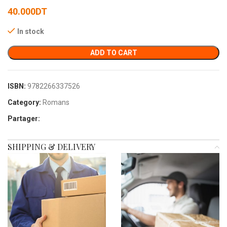
40.000
DT
In stock
ADD TO CART
ISBN:
9782266337526
Category:
Romans
Partager:
SHIPPING & DELIVERY