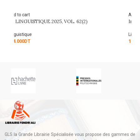
Add to cart
A
Initiation à la linguistique anglaise
D
Linguistique
L
112.500
DT
7
GLS la Grande Librairie Spécialisée vous propose des gammes de