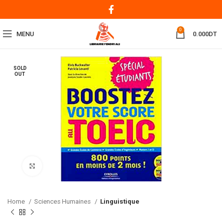
0
MENU
0.000
DT
SOLD
OUT
Click to enlarge
Home
Sciences Humaines
Linguistique